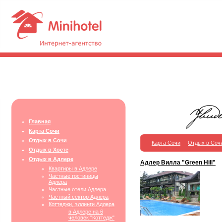
Главная
Карта Сочи
Отдых в Сочи
Карта Сочи
Отдых в Соч
Отдых в Хосте
Отдых в Адлере
Адлер Вилла "Green Hill"
Квартиры в Адлере
Частные гостиницы
Адлера
Частные отели Адлера
Частный сектор Адлера
Коттеджи, эллинги Адлера
в Адлере на 6
человек "Коттедж"