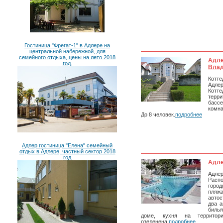
Гостиница "Фрегат-1" в Адлере на
центральной набережной, для
семейного отдыха, цены на лето 2018
Адле
год.
Влад
Кот
Адлер
Котте
терри
бассе
комна
До 8 человек.
подробнее
Адлер гостиница "Елена" семейный
отдых в Адлере, частный сектор 2018
год
Адле
Адлер
Распо
город
пляж
авто
два а
билья
доме, кухня на территори
озеленена.
подробнее