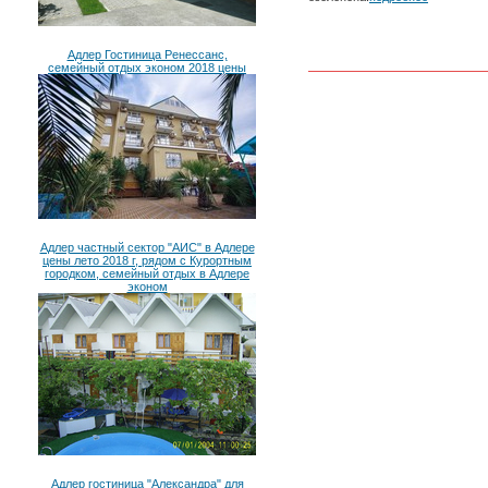
Адлер Гостиница Ренессанс,
семейный отдых эконом 2018 цены
Адлер частный сектор "АИС" в Адлере
цены лето 2018 г, рядом с Курортным
городком, семейный отдых в Адлере
эконом
Адлер гостиница "Александра" для