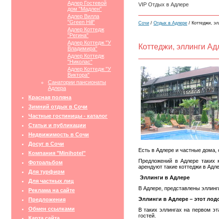
Адлер Гостевой
VIP Отдых в Адлере
дом "Мадлен"
Адлер Вилла
"Green Hill"
Сочи
/
Отдых в Адлере
/ Коттеджи, э
Адлер Коттедж
"Регина"
Адлер Коттедж "У
Коттеджи, эллинги Ад
Владимира"
Адлер Коттедж
"Николас"
Адлер Коттедж "У
Виктора"
Санатории пансионаты
Адлера
Красная поляна
Зимний отдых в Сочи
Частные гостиницы - каталог
Статьи и публикации
Недвижимость в Сочи
Досуг в Сочи
Есть в Адлере и частные дома, 
Компания "Minihotel"
Предложений в Адлере таких 
Фотоальбом
арендуют такие коттеджи в Адле
Для турфирм
Эллинги в Адлере
Для частных лиц
В Адлере, представлены эллинг
Реклама на сайте
Эллинги в Адлере – этот лод
Предложения
Обмен ссылками
В таких эллингах на первом эт
гостей.
Карта сайта