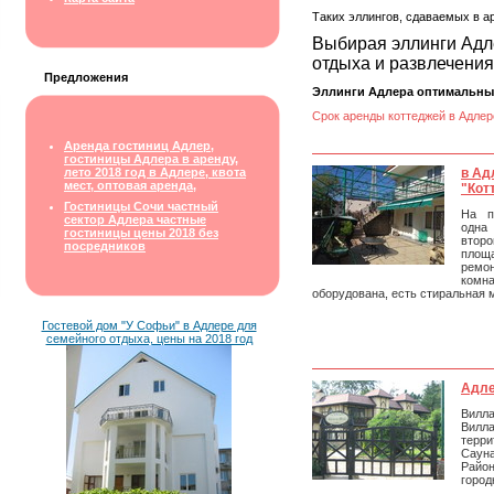
Таких эллингов, сдаваемых в ар
Выбирая эллинги Адле
отдыха и развлечения 
Предложения
Эллинги Адлера оптимальны д
Срок аренды коттеджей в Адлер
Аренда гостиниц Адлер,
гостиницы Адлера в аренду,
лето 2018 год в Адлере, квота
в Ад
мест, оптовая аренда,
"Кот
Гостиницы Сочи частный
На п
сектор Адлера частные
одна 
гостиницы цены 2018 без
втор
посредников
площа
ремо
комн
оборудована, есть стиральная 
Гостевой дом "У Софьи" в Адлере для
семейного отдыха, цены на 2018 год
Адле
Вилла
Вилла
терр
Саун
Ра
город