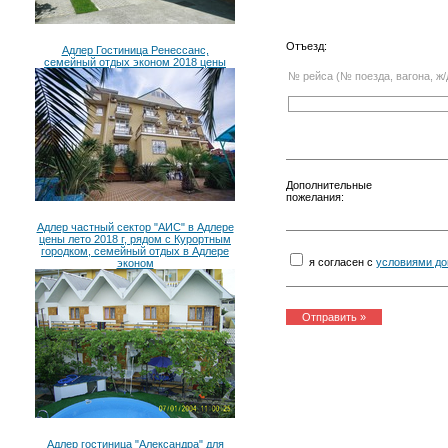
Отъезд:
Адлер Гостиница Ренессанс,
семейный отдых эконом 2018 цены
№ рейса (№ поезда, вагона, ж/
Дополнительные
пожелания:
Адлер частный сектор "АИС" в Адлере
цены лето 2018 г, рядом с Курортным
городком, семейный отдых в Адлере
я согласен с
условиями до
эконом
Адлер гостиница "Александра" для