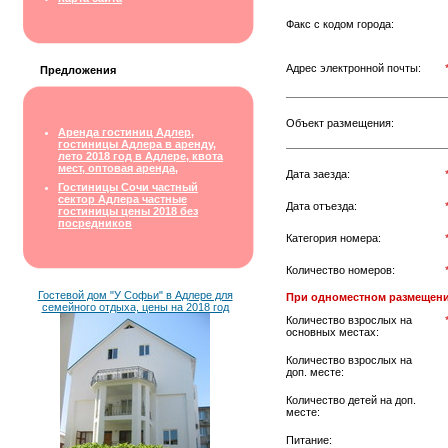
Факс с кодом города:
Адрес электронной почты:
Предложения
Объект размещения:
Аренда гостиниц Адлер,
гостиницы Адлера в аренду,
лето 2018 год в Адлере, квота
мест, оптовая аренда,
Дата заезда:
Гостиницы Сочи частный
сектор Адлера частные
Дата отъезда:
гостиницы цены 2018 без
посредников
Категория номера:
Количество номеров:
Гостевой дом "У Софьи" в Адлере для
При одноместном размещени
семейного отдыха, цены на 2018 год
Количество взрослых на
основных местах:
Количество взрослых на
доп. месте:
Количество детей на доп.
месте:
Питание: