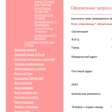
Адлер Гостевой
дом "Мадлен"
Оформление запроса
Адлер Вилла
"Green Hill"
Адлер Коттедж
"Регина"
Заполните ниже приведенную ф
Адлер Коттедж "У
Поля, отмеченные * обязательн
Владимира"
Адлер Коттедж
"Николас"
Организация:
Адлер Коттедж "У
Виктора"
Ф.И.О.:
Санатории пансионаты
Адлера
Город:
Красная поляна
Зимний отдых в Сочи
Юридический адрес:
Частные гостиницы - каталог
Статьи и публикации
Недвижимость в Сочи
Почтовый адрес:
Досуг в Сочи
Компания "Minihotel"
Фотоальбом
ИНН:
Для турфирм
Для частных лиц
Банковские реквизиты:
Реклама на сайте
Предложения
Обмен ссылками
Телефон с кодом города:
Карта сайта