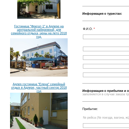
Информация о туристах:
Гостиница "Фрегат-1" в Адлере на
Ф.И.О.
*
центральной набережной, для
семейного отдыха, цены на лето 2018
год.
Адлер гостиница "Елена" семейный
отдых в Адлере, частный сектор 2018
Информация о прибытии и о
год
заполняется в случае заказа 
Прибытие:
№ рейса (№ поезда, вагона, ж/