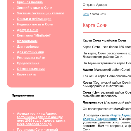
Красная поляна
Отдых в Адлере
Зимний отдых в Сочи
Частные гостиницы - каталог
Сочи
/ Карта Сочи
Статьи и публикации
Недвижимость в Сочи
Карта Сочи
Досуг в Сочи
Компания "Minihotel"
Карта Сочи – районы Сочи
Фотоальбом
Для турфирм
Карта Сочи – это более
150 кил
Для частных лиц
На карте, Сочи расположен в г
Лазаревском районе Сочи.
Реклама на сайте
Предложения
На Административной карте Соч
Обмен ссылками
Адлер
(Адлерский район Сочи) 
Карта сайта
Так же на карте Сочи обозначе
Хоста
(Хостинский район Сочи)
в микрорайоне «Светлана»
Сочи
(Центральный район Сочи
Предложения
Мамайским перевалом.
Лазаревское
(Лазаревский рай
Он простирается от Мамайского
Аренда гостиниц Адлер,
В разделах сайта
«Карта Адле
гостиницы Адлера в аренду,
«Карта Лазаревское»
(Лазаре
лето 2018 год в Адлере, квота
условное деление этих район
мест, оптовая аренда,
осветим Вам те вопросы, инф
Сочи.
Гостиницы Сочи частный