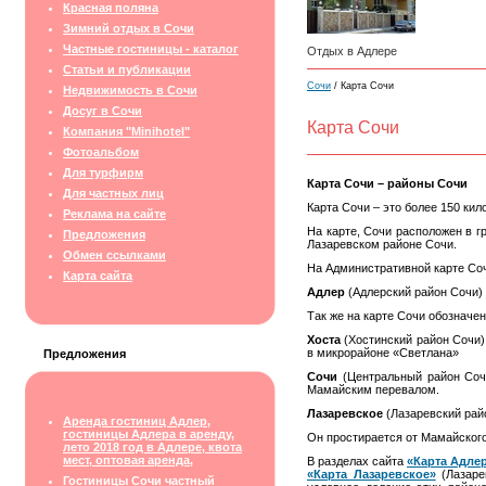
Красная поляна
Зимний отдых в Сочи
Частные гостиницы - каталог
Отдых в Адлере
Статьи и публикации
Сочи
/ Карта Сочи
Недвижимость в Сочи
Досуг в Сочи
Карта Сочи
Компания "Minihotel"
Фотоальбом
Для турфирм
Карта Сочи – районы Сочи
Для частных лиц
Карта Сочи – это более
150 кил
Реклама на сайте
На карте, Сочи расположен в г
Предложения
Лазаревском районе Сочи.
Обмен ссылками
На Административной карте Соч
Карта сайта
Адлер
(Адлерский район Сочи) 
Так же на карте Сочи обозначе
Хоста
(Хостинский район Сочи)
в микрорайоне «Светлана»
Предложения
Сочи
(Центральный район Сочи
Мамайским перевалом.
Лазаревское
(Лазаревский рай
Аренда гостиниц Адлер,
гостиницы Адлера в аренду,
Он простирается от Мамайского
лето 2018 год в Адлере, квота
мест, оптовая аренда,
В разделах сайта
«Карта Адле
«Карта Лазаревское»
(Лазаре
Гостиницы Сочи частный