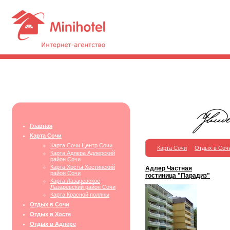
Главная
Карта Сочи
Карта Сочи Центр Сочи
Карта Сочи
Отдых в Соч
Карта Адлера Адлерский
район Сочи
Карта Хосты Хостинский
Адлер Частная
район Сочи
гостиница "Парадиз"
Карта Лазаревское
Лазаревский район Сочи
Карта Красной поляны
Отдых в Сочи
Отдых в Хосте
Отдых в Адлере