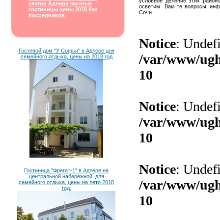
условное деление этих район
сектор Адлера частные
осветим Вам те вопросы, инф
гостиницы цены 2018 без
Сочи.
посредников
Гостевой дом "У Софьи" в Адлере для
семейного отдыха, цены на 2018 год
Гостиница "Фрегат-1" в Адлере на
центральной набережной, для
семейного отдыха, цены на лето 2018
год.