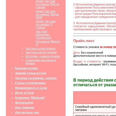
Адлер Частная
гостиница "Мечта
2 Исполнитель(Администратор) 
у моря"
- оформления Пользователем/За
- для выполнения своих обязат
Адлер Частная
- регистрации Пользователя/Зака
гостиница "Вилла
- для определения победителя 
РИФ"
Адлер Частная
3 Исполнитель(Администратор)
гостиница "У
считается нарушением обязате
Софьи"
требованиями действующего за
Частный
пансионат
"Солнышко"
Прайс-лист
Гостиница "Фрегат
2"
Стоимость указана
за номер (
Частные отели Адлера
Частный сектор Адлера
Дети:
Без ограничений
Дополнительное место в номере 
Коттеджи, эллинги Адлера
Санатории пансионаты
Входит в стоимость:
проживан
Адлера
бассейном, интернет Wi-Fi, по
Красная поляна
Зимний отдых в Сочи
Частные гостиницы - каталог
В период действия 
Статьи и публикации
отличаться от указа
Недвижимость в Сочи
Досуг в Сочи
Компания "Minihotel"
Фотоальбом
Семейный однокомнатный (до 
Для турфирм
завтрака
Для частных лиц
дополнительное место (с завт