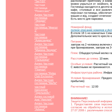
располагает приятному и комф
"SerTiDi"
можно укрыться от знойного, я
Частная
Гостиница находится в десяти 
гостиница
кафе, столовые и все развле
"Ренессанс"
персонал гостиницы, обеспечит
Адлер Частная
машин и ж/д, создают отличное 
гостиница
Есть место для парковки.
"Эридан"
Частная
Номерной фонд:
гостиница "Фрегат
полное описание номеров и фо
1"
В отеле 18 1-но комнатных Сем
Частная
Дополнительное место кресло к
гостиница
"Александра"
Питание:
Адлер Частная
завтрак на 2 человека включен 
гостиница
при бронировании, завтрак на 3
"Марина Экодом"
Пляж:
Общедоступный мелко г
Адлер Частная
гостиница
Расстояние до пляжа:
10 мин.
"Пальмира"
Адлер Частная
Особые условия:
Расчетный час 
гостиница
С животными не принимаются.
"Причал"
Инфраструктура района:
Инфрас
гостиница "Relax
Club Exclusive"
Условия бронирования:
Предопла
Адлер Частная
прибытию)
гостиница "МиЛи"
Расчетный час:
12:00
частный
пансионат
"Эдельвейс"
Адлер гостевой
ВНИМАНИЕ!
дом "Амелия"
Защита Персональной информ
Адлер Частная
1. Предоставляя свои персона
гостиница
согласие на обработку и исп
"Афина"
27.07.2006 г. различными спос