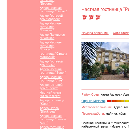
гостиница
"Верона"
Адлер Частная
Частная гостиница "Р
гостиница "Эллас"
Адлер Гостевой
дом "Мадлен"
Адлер Частная
гостиница
"Кипарис"
Номера описание
Фото отел
Адлер Пансионат
"Охотник"
Адлер Частная
гостиница
"Крокус"
гостиница "Страна
Магнолий"
Адлер Гостевой
дом "АИС"
Адлер Частная
гостиница "Берег"
Адлер Частная
гостиница "Луч"
Адлер гостевой
дом "Елена"
Частный отель
Район Сочи:
Карта Адлера - Адл
"Атлант Люкс"
Адлер гостиница
Оценка Minihotel
:
"Юсон"
Месторасположение:
Адрес: гос
Адлер Отель
"Black sea"
Период работы:
май - октябрь
Адлер Частная
гостиница "Белый
Аист"
Частная гостиница "Ренессанс
набережной реки «Мзымта». Х
Адлер гостиница