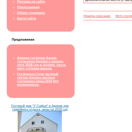
Реклама на сайте
Предложения
Обмен ссылками
Номера описание
Фото отел
Карта сайта
Предложения
Аренда гостиниц Адлер,
гостиницы Адлера в аренду,
лето 2018 год в Адлере, квота
мест, оптовая аренда,
Гостиницы Сочи частный
сектор Адлера частные
гостиницы цены 2018 без
посредников
Гостевой дом "У Софьи" в Адлере для
семейного отдыха, цены на 2018 год