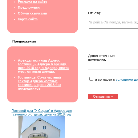
Реклама на сайте
Предложения
Отъезд:
Обмен ссылками
Карта сайта
№ рейса (№ поезда, вагона, ж/
Предложения
Дополнительные
пожелания:
Аренда гостиниц Адлер,
гостиницы Адлера в аренду,
лето 2018 год в Адлере, квота
мест, оптовая аренда,
Гостиницы Сочи частный
я согласен с
условиями до
сектор Адлера частные
гостиницы цены 2018 без
посредников
Гостевой дом "У Софьи" в Адлере для
семейного отдыха, цены на 2018 год