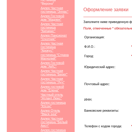
гостиница
"Верона"
Адлер Частная
Оформление заявки
гостиница "Эллас"
Адлер Гостевой
дом "Мадлен"
Заполните ниже приведенную ф
Адлер Частная
гостиница
Поля, отмеченные * обязательн
"Кипарис"
Адлер Пансионат
Организация:
"Охотник"
Адлер Частная
Ф.И.О.:
гостиница
"Крокус"
гостиница "Страна
Город:
Магнолий"
Адлер Гостевой
дом "АИС"
Юридический адрес:
Адлер Частная
гостиница "Берег"
Адлер Частная
гостиница "Луч"
Почтовый адрес:
Адлер гостевой
дом "Елена"
Частный отель
"Атлант Люкс"
ИНН:
Адлер гостиница
"Юсон"
Адлер Отель
Банковские реквизиты:
"Black sea"
Адлер Частная
гостиница "Белый
Аист"
Телефон с кодом города:
Адлер гостиница