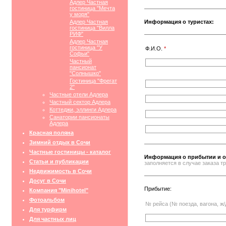
Адлер Частная
гостиница "Мечта
у моря"
Адлер Частная
Информация о туристах:
гостиница "Вилла
РИФ"
Адлер Частная
гостиница "У
Ф.И.О.
*
Софьи"
Частный
пансионат
"Солнышко"
Гостиница "Фрегат
2"
Частные отели Адлера
Частный сектор Адлера
Коттеджи, эллинги Адлера
Санатории пансионаты
Адлера
Красная поляна
Зимний отдых в Сочи
Частные гостиницы - каталог
Информация о прибытии и о
Статьи и публикации
заполняется в случае заказа 
Недвижимость в Сочи
Досуг в Сочи
Прибытие:
Компания "Minihotel"
Фотоальбом
№ рейса (№ поезда, вагона, ж/
Для турфирм
Для частных лиц