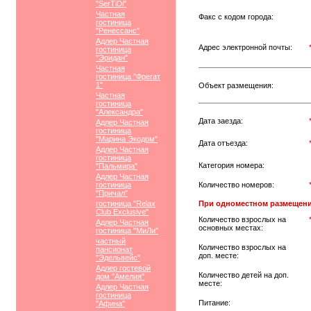
"SerTiDi"
Частная
Факс с кодом города:
гостиница
"Ренессанс"
Адлер Частная
Адрес электронной почты:
гостиница
"Эридан"
Частная
гостиница "Фрегат
1"
Объект размещения:
Частная
гостиница
"Александра"
Дата заезда:
Адлер Частная
гостиница
"Марина Экодом"
Дата отъезда:
Адлер Частная
гостиница
Категория номера:
"Пальмира"
Адлер Частная
гостиница
Количество номеров:
"Причал"
гостиница "Relax
При одноместном размещени
Club Exclusive"
Количество взрослых на
Адлер Частная
основных местах:
гостиница "МиЛи"
частный
Количество взрослых на
пансионат
доп. месте:
"Эдельвейс"
Адлер гостевой
Количество детей на доп.
дом "Амелия"
месте:
Адлер Частная
гостиница
Питание:
"Афина"