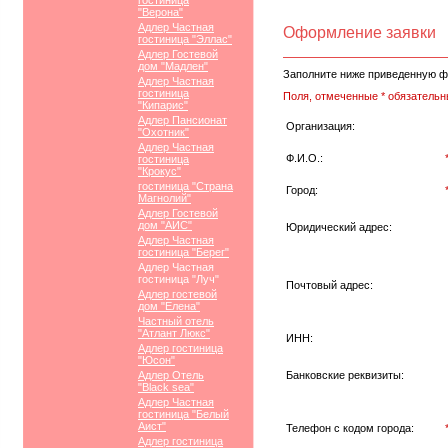
гостиница
"Верона"
Адлер Частная
Оформление заявки
гостиница "Эллас"
Адлер Гостевой
дом "Мадлен"
Заполните ниже приведенную ф
Адлер Частная
гостиница
Поля, отмеченные * обязательн
"Кипарис"
Адлер Пансионат
Организация:
"Охотник"
Адлер Частная
Ф.И.О.:
гостиница
"Крокус"
гостиница "Страна
Город:
Магнолий"
Адлер Гостевой
дом "АИС"
Юридический адрес:
Адлер Частная
гостиница "Берег"
Адлер Частная
гостиница "Луч"
Почтовый адрес:
Адлер гостевой
дом "Елена"
Частный отель
"Атлант Люкс"
ИНН:
Адлер гостиница
"Юсон"
Адлер Отель
Банковские реквизиты:
"Black sea"
Адлер Частная
гостиница "Белый
Аист"
Телефон с кодом города:
Адлер гостиница