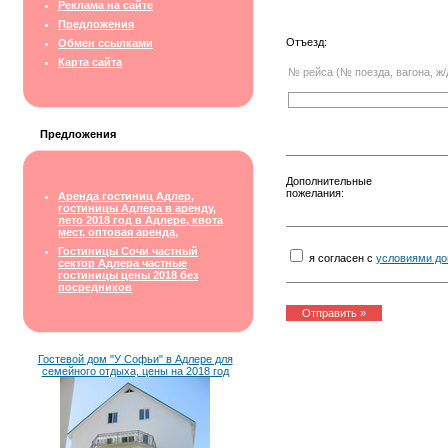
Реклама на сайте
Предложения
Отъезд:
Обмен ссылками
Карта сайта
№ рейса (№ поезда, вагона, ж/
Предложения
Дополнительные
пожелания:
Аренда гостиниц Адлер,
гостиницы Адлера в аренду,
лето 2018 год в Адлере, квота
мест, оптовая аренда,
Гостиницы Сочи частный
я согласен с
условиями до
сектор Адлера частные
гостиницы цены 2018 без
посредников
Гостевой дом "У Софьи" в Адлере для
семейного отдыха, цены на 2018 год