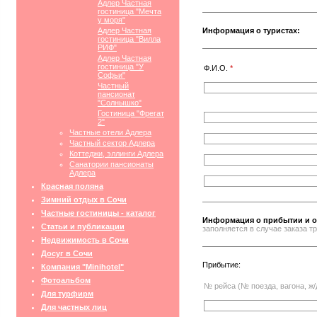
Адлер Частная
гостиница "Мечта
у моря"
Адлер Частная
Информация о туристах:
гостиница "Вилла
РИФ"
Адлер Частная
гостиница "У
Ф.И.О.
*
Софьи"
Частный
пансионат
"Солнышко"
Гостиница "Фрегат
2"
Частные отели Адлера
Частный сектор Адлера
Коттеджи, эллинги Адлера
Санатории пансионаты
Адлера
Красная поляна
Зимний отдых в Сочи
Частные гостиницы - каталог
Информация о прибытии и о
Статьи и публикации
заполняется в случае заказа 
Недвижимость в Сочи
Досуг в Сочи
Прибытие:
Компания "Minihotel"
Фотоальбом
№ рейса (№ поезда, вагона, ж/
Для турфирм
Для частных лиц