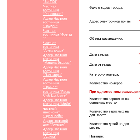
"SerTiDi"
Частная
Факс с кодом города:
гостиница
"Ренессанс"
Адлер Частная
Адрес электронной почты:
гостиница
"Эридан"
Частная
гостиница "Фрегат
1"
Объект размещения:
Частная
гостиница
"Александра"
Дата заезда:
Адлер Частная
гостиница
"Марина Экодом"
Дата отъезда:
Адлер Частная
гостиница
Категория номера:
"Пальмира"
Адлер Частная
гостиница
Количество номеров:
"Причал"
гостиница "Relax
При одноместном размещени
Club Exclusive"
Количество взрослых на
Адлер Частная
основных местах:
гостиница "МиЛи"
частный
Количество взрослых на
пансионат
доп. месте:
"Эдельвейс"
Адлер гостевой
Количество детей на доп.
дом "Амелия"
месте:
Адлер Частная
гостиница
Питание:
"Афина"